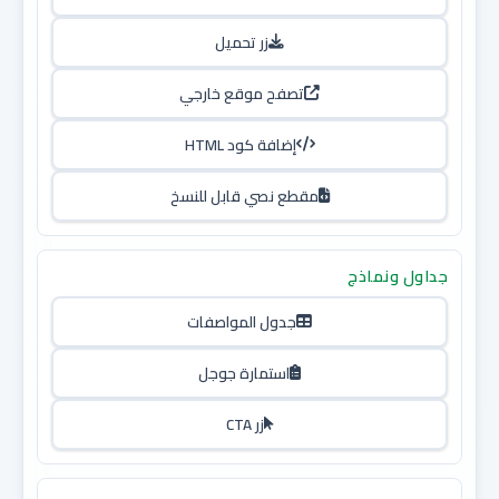
زر تحميل
تصفح موقع خارجي
إضافة كود HTML
مقطع نصي قابل للنسخ
جداول ونماذج
جدول المواصفات
استمارة جوجل
زر CTA